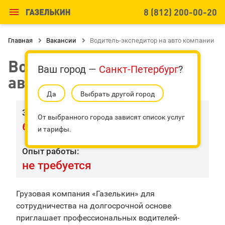

8 (812) 200-00-20
Главная

Вакансии

Водитель-экспедитор на авто компании
Водитель-экспедитор на
Ваш город —
Санкт-Петербург
?
автомобиле компании
Да
Выбрать другой город
Заработная плата:
От выбранного города зависят список услуг
60-120 тыс. руб.
и тарифы.
Опыт работы:
не требуется
Грузовая компания «Газелькин» для
сотрудничества на долгосрочной основе
приглашает профессиональных водителей-