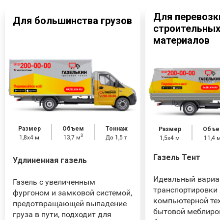
Для перевозк
Для большинства грузов
строительны
материалов
Размер
Объем
Тоннаж
Размер
Объе
3
1,8х4 м
13,7 м
До 1,5 т
1,5x4 м
11,4 
Газель Тент
Удлиненная газель
Идеальный вариа
Газель с увеличенным
транспортировки
фургоном и замковой системой,
компьютерной тех
предотвращающей выпадение
бытовой меблиро
груза в пути, подходит для