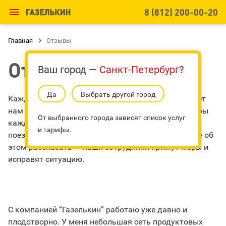

8 (812) 200-00-20
Главная

Отзывы
Отзывы
Ваш город —
Санкт-Петербург
?
Да
Выбрать другой город
Каждый день почти тысяча петербуржцев доверяет
нам своё имущество. Для «Газелькин» важно, чтобы
От выбранного города зависят список услуг
каждый из них остался довольным. Если во время
и тарифы.
поездки что-то пойдет не так, то вы всегда можете об
этом рассказать — наши сотрудники примут меры и
исправят ситуацию.
С компанией “Газелькин” работаю уже давно и
плодотворно. У меня небольшая сеть продуктовых