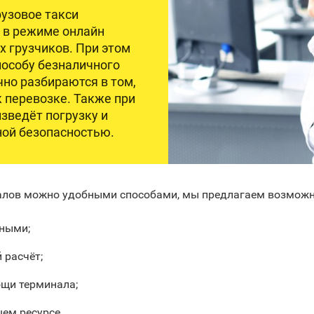
узовое такси
 в режиме онлайн
х грузчиков. При этом
пособу безналичного
чно разбираются в том,
к перевозке. Также при
зведёт погрузку и
ной безопасностью.
налов можно удобными способами, мы предлагаем возможн
ными;
 расчёт;
ощи терминала;
ем ресурсе.