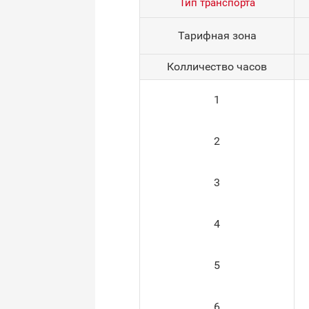
Тип транспорта
Тарифная зона
Колличество часов
1
2
3
4
5
6