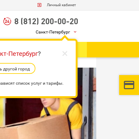

Личный кабинет
8 (812) 200-00-20
Санкт-Петербург


Ы
Грузоперевозки
кт-Петербург
?
 другой город


ависят список услуг и тарифы.
3:
Оформить заказ
и контакты