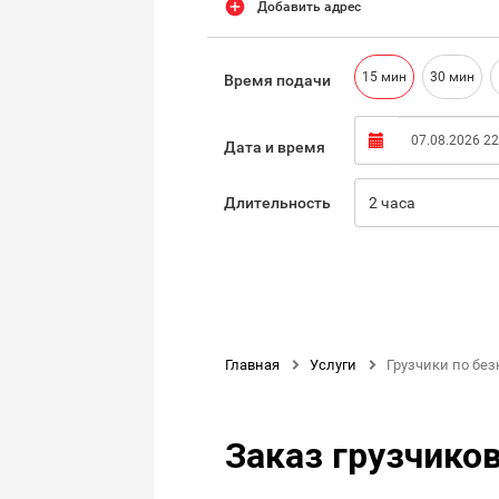
Добавить адрес
15 мин
30 мин
Время подачи
Дата и время
Длительность
2 часа
Нажимая кнопку «Оформить заказ», вы соглашаетес
обработку ваших персональных данных
Главная

Услуги

Грузчики по без
Заказ грузчиков