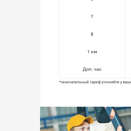
7
8
1 км
Доп. час
*окончательный тариф уточняйте у ваш