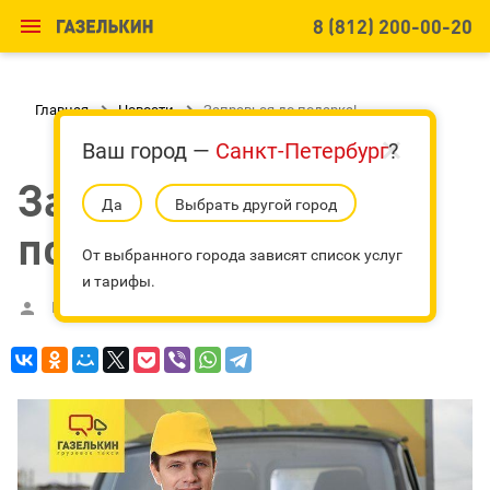

8 (812) 200-00-20
Главная

Новости

Заправься до подарка!
Ваш город —
Санкт-Петербург
?
Заправься до
Да
Выбрать другой город
подарка!
От выбранного города зависят список услуг
и тарифы.
Ирина Фролова
21 июля 2017 г.

