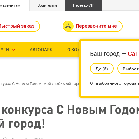
м клиентам
Водителям
Переезд-VIP
Быстрый заказ

Перезвоните мне
ЛУГИ
АВТОПАРК
О КОМПАНИИ
КОНТАКТ


Ваш город —
Сан
Да (4)
Выбрать
От выбранного города з
нкурса С Новым Годом, мой любимый город!
 конкурса С Новым Годо
 город!