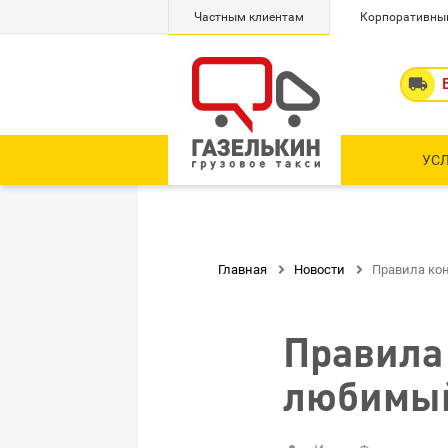
Частным клиентам
Корпоративны

УС
Главная

Новости

Правила ко
Правила
любимый