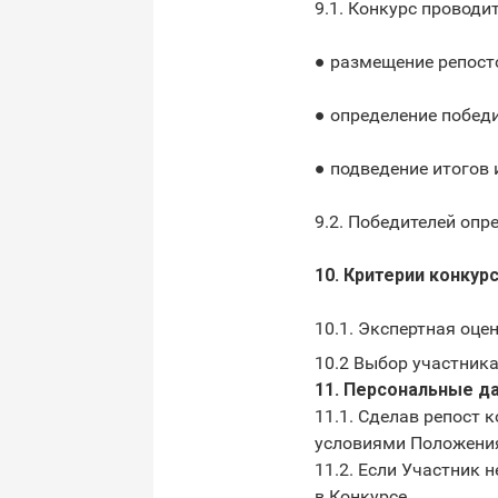
9.1. Конкурс проводит
​● размещение репосто
​● определение победи
​● подведение итогов 
9.2. Победителей опр
10. Критерии конкур
10.1. Экспертная оце
10.2 Выбор участник
11. Персональные д
11.1. Сделав репост 
условиями Положения 
11.2. Если Участник 
в Конкурсе.