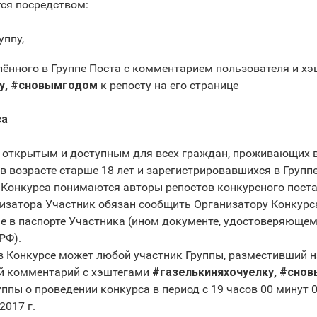
тся посредством:
уппу,
лённого в Группе Поста с комментарием пользователя и х
ку, #сновымгодом
к репосту на его странице
са
я открытым и доступным для всех граждан, проживающих в 
 в возрасте старше 18 лет и зарегистрировавшихся в Группе
 Конкурса понимаются авторы репостов конкурсного поста (
анизатора Участник обязан сообщить Организатору Конкурс
е в паспорте Участника (ином документе, удостоверяющем
РФ).
 в Конкурсе может любой участник Группы, разместивший 
й комментарий с хэштегами
#газелькиняхочуелку, #сно
ппы о проведении конкурса в период с 19 часов 00 минут 07
2017 г.