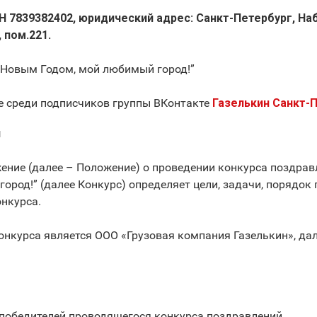
Н 7839382402, юридический адрес: Санкт-Петербург, Н
, пом.221.
 Новым Годом, мой любимый город!”
е среди подписчиков группы ВКонтакте
Газелькин Санкт-
я
жение (далее – Положение) о проведении конкурса поздра
ород!” (далее Конкурс) определяет цели, задачи, порядок 
онкурса.
онкурса является ООО «Грузовая компания Газелькин», дал
 победителей проводящегося конкурса поздравлений.