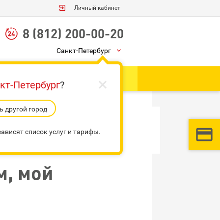

Личный кабинет
8 (812) 200-00-20
Санкт-Петербург


Ы
Грузоперевозки
кт-Петербург
?
 другой город

ависят список услуг и тарифы.
м, мой