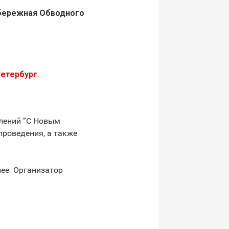
абережная Обводного
Петербург
.
влений ”С Новым
проведения, а также
ее ­ Организатор