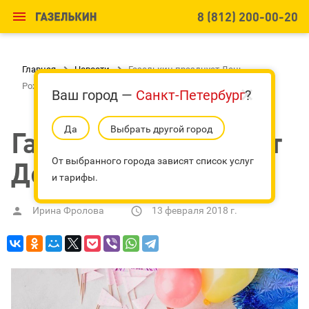

8 (812) 200-00-20
Главная

Новости

Газелькин празднует День
Рождения!
Ваш город —
Санкт-Петербург
?
Да
Выбрать другой город
Газелькин празднует
День Рождения!
От выбранного города зависят список услуг
и тарифы.
Ирина Фролова
13 февраля 2018 г.

