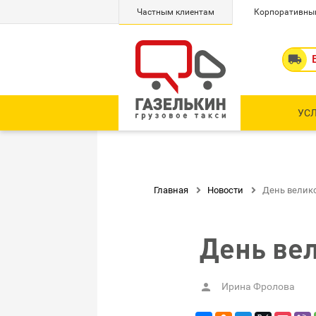
Частным клиентам
Корпоративны

УС
Главная

Новости

День велик
День ве
Ирина Фролова
