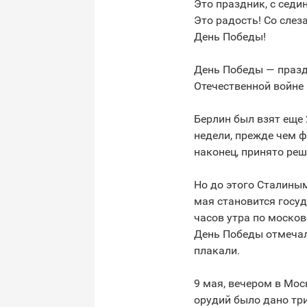
Это праздник, с седи
Это радость! Со слез
День Победы!
День Победы — празд
Отечественной войне
Берлин был взят еще 
недели, прежде чем 
наконец, принято реш
Но до этого Сталиным
мая становится госу
часов утра по моско
День Победы отмечалс
плакали.
9 мая, вечером в Мо
орудий было дано тр