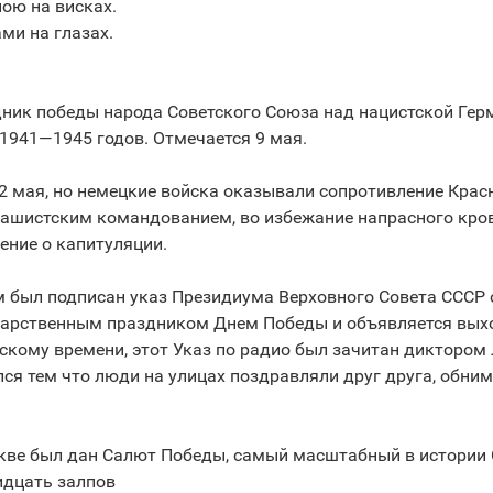
ною на висках.
ами на глазах.
ник победы народа Советского Союза над нацистской Гер
 1941—1945 годов. Отмечается 9 мая.
2 мая, но немецкие войска оказывали сопротивление Крас
фашистским командованием, во избежание напрасного кро
ение о капитуляции.
 был подписан указ Президиума Верховного Совета СССР о
дарственным праздником Днем Победы и объявляется вых
вскому времени, этот Указ по радио был зачитан диктором
я тем что люди на улицах поздравляли друг друга, обним
скве был дан Салют Победы, самый масштабный в истории 
идцать залпов