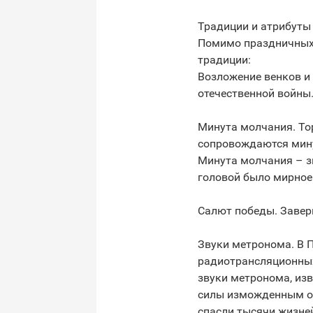
Традиции и атрибуты
Помимо праздничных 
традиции:
Возложение венков и
отечественной войны
Минута молчания. То
сопровождаются мину
Минута молчания – зн
головой было мирное
Салют победы. Заве
Звуки метронома. В П
радиотрансляционных
звуки метронома, из
силы изможденным ос
спасли тысячи жизне