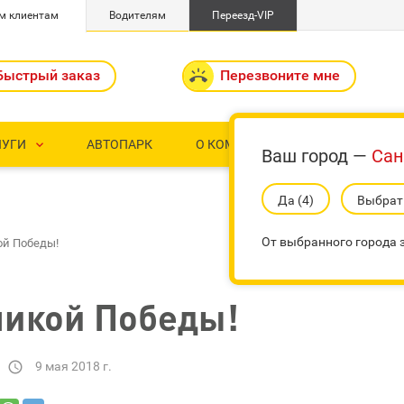
м клиентам
Водителям
Переезд-VIP
Быстрый заказ

Перезвоните мне
ЛУГИ
АВТОПАРК
О КОМПАНИИ
КОНТАКТ


Ваш город —
Сан
Да (3)
Выбрать
От выбранного города з
ой Победы!
ликой Победы!
9 мая 2018 г.
