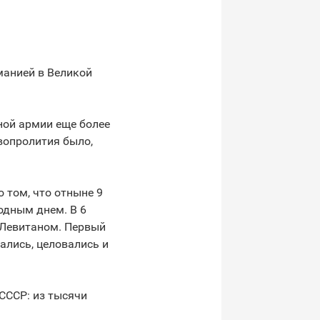
манией в Великой
ной армии еще более
вопролития было,
 том, что отныне 9
одным днем. В 6
 Левитаном. Первый
ались, целовались и
СССР: из тысячи