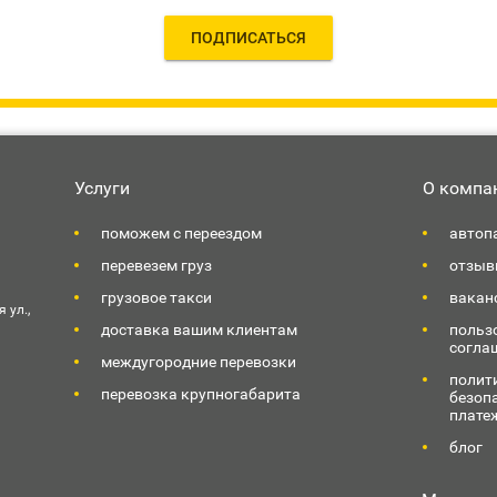
ПОДПИСАТЬСЯ
Услуги
О компа
поможем с переездом
автоп
перевезем груз
отзыв
грузовое такси
вакан
 ул.,
доставка вашим клиентам
польз
согла
междугородние перевозки
полит
перевозка крупногабарита
безоп
плате
блог