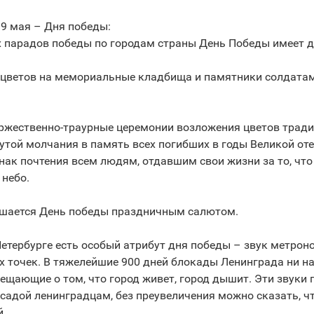
 9 мая – Дня победы:
парадов победы по городам страны День Победы имеет д
 цветов на мемориальные кладбища и памятники солдата
.
ржественно-траурные церемонии возложения цветов трад
той молчания в память всех погибших в годы Великой оте
ак почтения всем людям, отдавшим свои жизни за то, что 
 небо.
ршается День победы праздничным салютом.
етербурге есть особый атрибут дня победы – звук метроно
 точек. В тяжелейшие 900 дней блокады Ленинграда ни на
вещающие о том, что город живет, город дышит. Эти звуки
адой ленинградцам, без преувеличения можно сказать, ч
й.