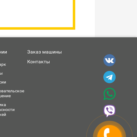
нии
Заказ машины
Контакты
арк
ы
сии
овательское
шение
ика
асности
жей