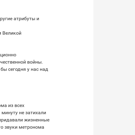
ругие атрибуты и
м Великой
иционно
чественной войны.
бы сегодня у нас над
ма из всех
 минуту не затихали
 придавали жизненные
то звуки метронома