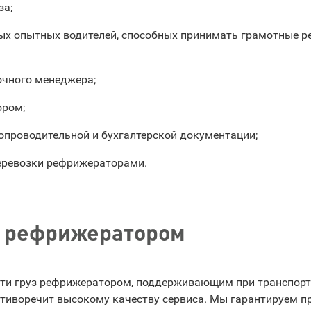
за;
х опытных водителей, способных принимать грамотные р
очного менеджера;
ором;
опроводительной и бухгалтерской документации;
еревозки рефрижераторами.
в рефрижератором
езти груз рефрижератором, поддерживающим при транспор
ротиворечит высокому качеству сервиса. Мы гарантируем 