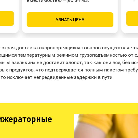
вместимостью – до 34 м3.
УЗНАТЬ ЦЕНУ
ыстрая доставка скоропортящихся товаров осуществляетс
щимся температурным режимом грузоподъемностью от од
 «Газелькин» не доставит хлопот, так как они все, без и
вых продуктов, что подтверждается полным пакетом требу
Это исключает непредвиденные задержки в пути.
ижераторные