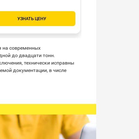
вместимостью – до 
УЗНАТЬ ЦЕНУ
УЗНАТЬ Ц
я на современных
ной до двадцати тонн.
сключения, технически исправны
емой документации, в числе