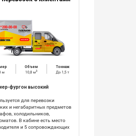
определенной т
груза
мер
Объем
Тоннаж
Размер
Объем
3
3 м
10,8 м
До 1,5 т
3
2,1х5 м
21 м
ер-фургон высокий
Грузовик с рефриж
льзуется для перевозки
Используется для пе
ких и негабаритных предметов
предметов, нуждающ
афов, холодильников,
поддержании опреде
оматов. В кабине есть место
температуры – проду
водителя и 5 сопровождающих
цветов и т.п. Облада