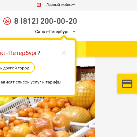

Личный кабинет
8 (812) 200-00-20
Санкт-Петербург


Ы
Грузоперевозки
кт-Петербург
?
 другой город


ависят список услуг и тарифы.
3:
Оформить заказ
и контакты