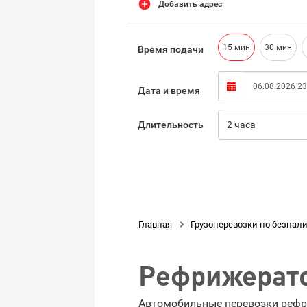
Добавить адрес
15 мин
30 мин
Время подачи
Дата и время
Длительность
2 часа
Нажимая кнопку «Оформить заказ», вы соглашаетес
обработку ваших персональных данных
Главная

Грузоперевозки по безнал
Рефрижерато
Автомобильные перевозки рефри