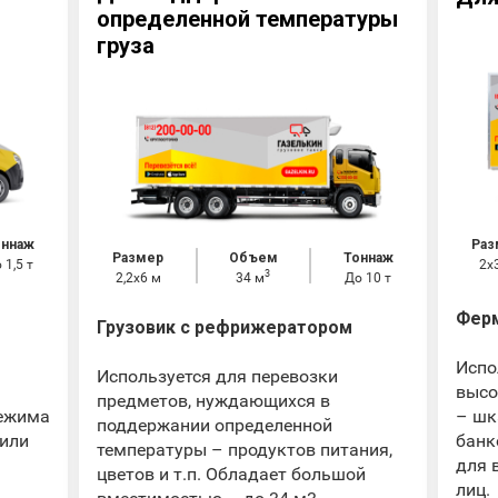
определенной температуры
груза
оннаж
Раз
Размер
Объем
Тоннаж
 1,5 т
2х
3
2,2x6 м
34 м
До 10 т
Ферм
Грузовик с рефрижератором
Испо
Используется для перевозки
высо
предметов, нуждающихся в
режима
– шк
поддержании определенной
 или
банк
температуры – продуктов питания,
для 
цветов и т.п. Обладает большой
лиц.