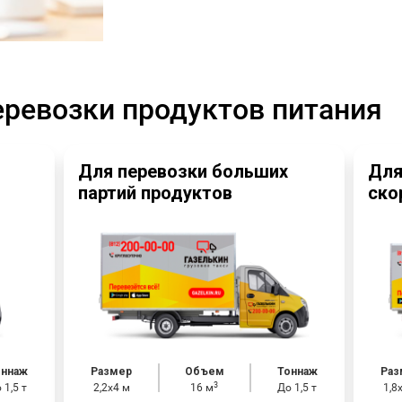
еревозки продуктов питания
Для перевозки больших
Для
партий продуктов
ско
оннаж
Размер
Объем
Тоннаж
Раз
3
 1,5 т
2,2х4 м
16 м
До 1,5 т
1,8