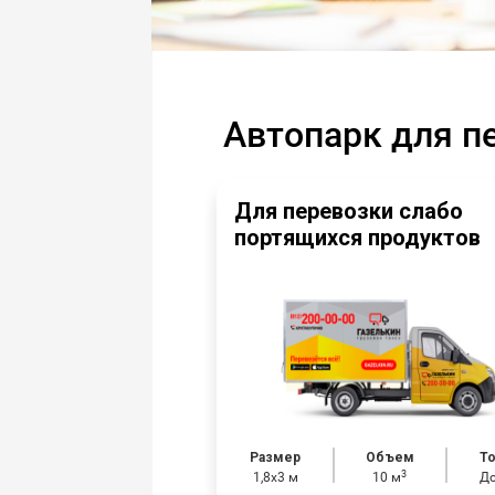
Автопарк для п
Для перевозки слабо
портящихся продуктов
Размер
Объем
Т
3
1,8х3 м
10 м
До