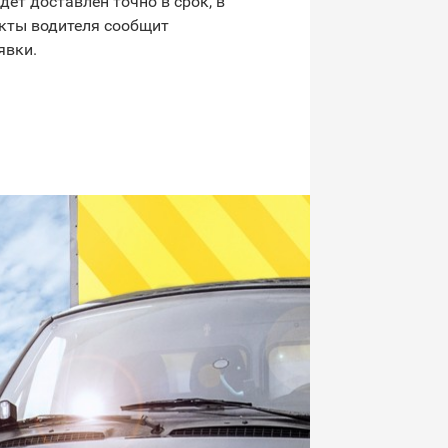
дет доставлен точно в срок, в
акты водителя сообщит
явки.