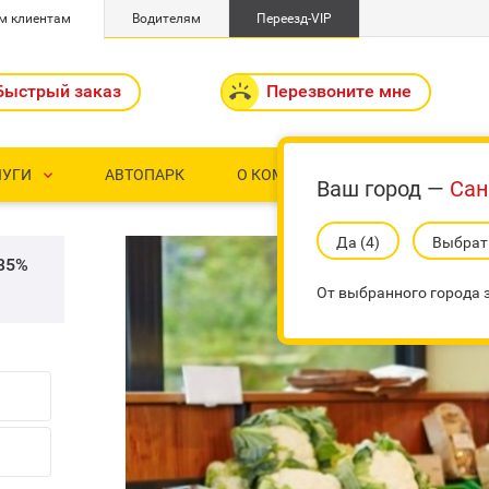
м клиентам
Водителям
Переезд-VIP
Быстрый заказ

Перезвоните мне
ЛУГИ
АВТОПАРК
О КОМПАНИИ
КОНТАКТ


Ваш город —
Сан
Да (3)
Выбрать
 35%
От выбранного города з
Шаг 2:
Выбор машины
Шаг 
Пассажиры
Ваш
1
2
3
4
5
Грузчики