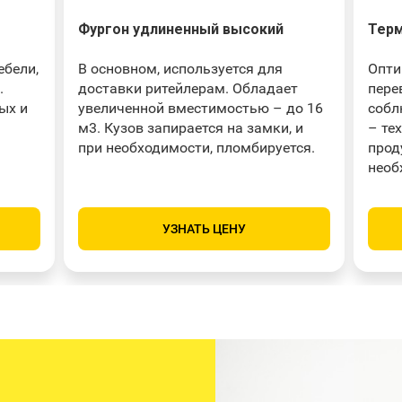
Фургон удлиненный высокий
Терм
ебели,
В основном, используется для
Опти
.
доставки ритейлерам. Обладает
пере
ых и
увеличенной вместимостью – до 16
собл
м3. Кузов запирается на замки, и
– те
при необходимости, пломбируется.
прод
необ
УЗНАТЬ ЦЕНУ