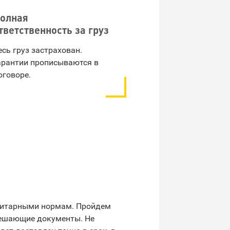
олная
тветственность за груз
есь груз застрахован.
арантии прописываются в
оговоре.
нитарными нормам. Пройдем
решающие документы. Не