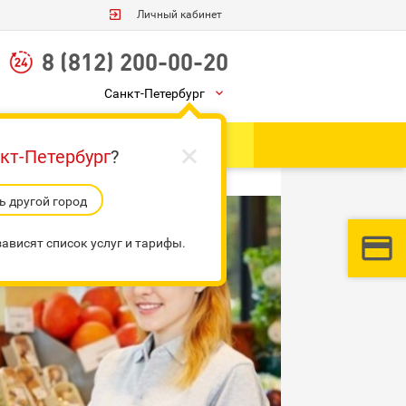

Личный кабинет
8 (812) 200-00-20
Санкт-Петербург


Ы
Грузоперевозки
кт-Петербург
?
 другой город


ависят список услуг и тарифы.
3:
Оформить заказ
и контакты