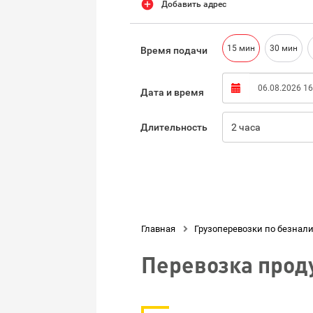
Добавить адрес
15 мин
30 мин
Время подачи
Дата и время
Длительность
2 часа
Нажимая кнопку «Оформить заказ», вы соглашаетес
обработку ваших персональных данных
Главная

Грузоперевозки по безнал
Перевозка прод