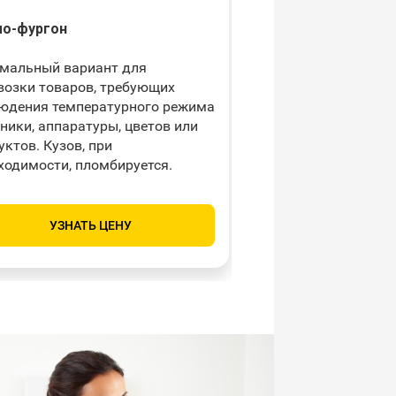
о-фургон
Грузовик с рефриж
мальный вариант для
Используется для пе
возки товаров, требующих
предметов, нуждающ
юдения температурного режима
поддержании опреде
хники, аппаратуры, цветов или
температуры – проду
уктов. Кузов, при
цветов и т.п. Облада
ходимости, пломбируется.
вместимостью – до 2
УЗНАТЬ ЦЕНУ
УЗНАТЬ Ц