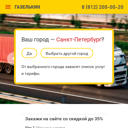

8 (812) 200-00-20
Ваш город —
Санкт-Петербург
?
Да
Выбрать другой город


От выбранного города зависят список услуг
и тарифы.
Закажи на сайте со скидкой до 35%

Шаг 1:
Маршрут и время