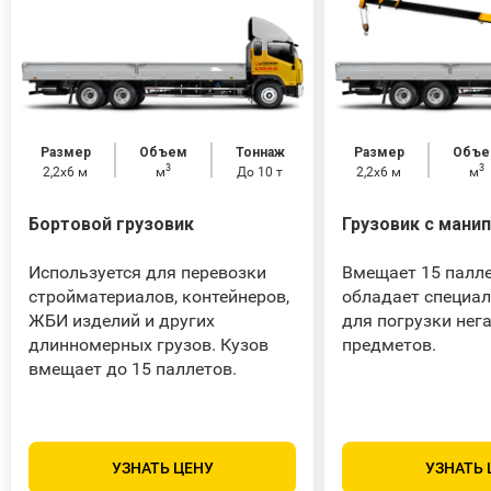
Размер
Объем
Тоннаж
Размер
Объе
3
3
2,2x6 м
м
До 10 т
2,2x6 м
м
Бортовой грузовик
Грузовик с мани
Используется для перевозки
Вмещает 15 палле
стройматериалов, контейнеров,
обладает специа
ЖБИ изделий и других
для погрузки нег
длинномерных грузов. Кузов
предметов.
вмещает до 15 паллетов.
УЗНАТЬ ЦЕНУ
УЗНАТЬ 