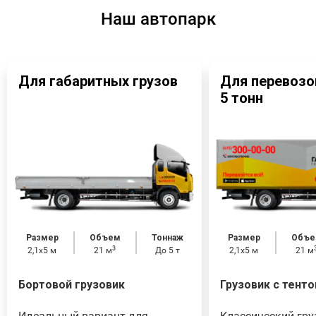
Наш автопарк
Для габаритных грузов
Для перевозо
5 тонн
Размер
Объем
Тоннаж
Размер
Объе
3
2,1x5 м
21 м
До 5 т
2,1x5 м
21 м
Бортовой грузовик
Грузовик с тент
Идеальный вариант для
Классический гру