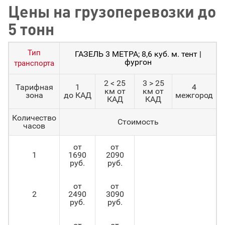
Цены на грузоперевозки до
5 тонн
Тип
ГАЗЕЛЬ 3 МЕТРА; 8,6 куб. м. тент |
фургон
транспорта
2 < 25
3 > 25
Тарифная
1
4
км от
км от
зона
до КАД
межгород
КАД
КАД
Количество
Стоимость
часов
от
от
1
1690
2090
руб.
руб.
от
от
2
2490
3090
руб.
руб.