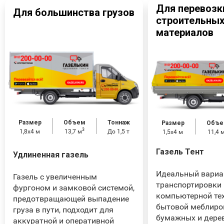
Для перевозк
Для большинства грузов
строительны
материалов
Размер
Объем
Тоннаж
Размер
Объе
3
1,8х4 м
13,7 м
До 1,5 т
1,5x4 м
11,4 
Газель Тент
Удлиненная газель
Идеальный вариа
Газель с увеличенным
транспортировки
фургоном и замковой системой,
компьютерной тех
предотвращающей выпадение
бытовой меблиро
груза в пути, подходит для
бумажных и дере
аккуратной и оперативной