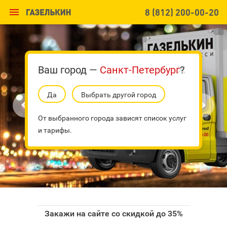

8 (812) 200-00-20
Ваш город —
Санкт-Петербург
?
Да
Выбрать другой город


От выбранного города зависят список услуг
и тарифы.
Закажи на сайте со скидкой до 35%