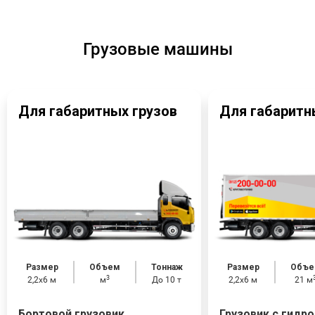
Грузовые машины
Для габаритных грузов
Для габаритн
Размер
Объем
Тоннаж
Размер
Объе
3
2,2x6 м
м
До 10 т
2,2x6 м
21 м
Бортовой грузовик
Грузовик с гидр