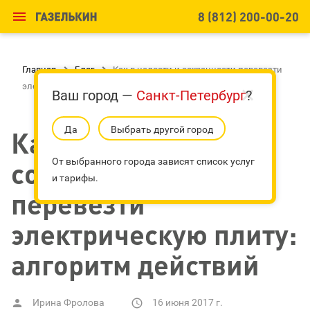

8 (812) 200-00-20
Главная

Блог

Как в целости и сохранности перевезти
электрическую плиту: алгоритм действий
Ваш город —
Санкт-Петербург
?
Да
Выбрать другой город
Как в целости и
сохранности
От выбранного города зависят список услуг
и тарифы.
перевезти
электрическую плиту:
алгоритм действий
Ирина Фролова
16 июня 2017 г.

