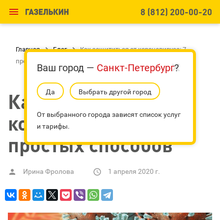

8 (812) 200-00-20
Главная

Блог

Как защититься от коронавируса: 7
простых способов
Ваш город —
Санкт-Петербург
?
Да
Выбрать другой город
Как защититься от
коронавируса: 7
От выбранного города зависят список услуг
и тарифы.
простых способов
Ирина Фролова
1 апреля 2020 г.

